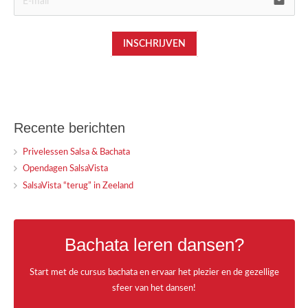
email
INSCHRIJVEN
Recente berichten
Privelessen Salsa & Bachata
Opendagen SalsaVista
SalsaVista “terug” in Zeeland
Bachata leren dansen?
Start met de cursus bachata en ervaar het plezier en de gezellige
sfeer van het dansen!