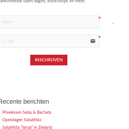
aankomende open dagen, workshops en meer.
icon-us
email
INSCHRIJVEN
Recente berichten
Privelessen Salsa & Bachata
Opendagen SalsaVista
SalsaVista “terug” in Zeeland