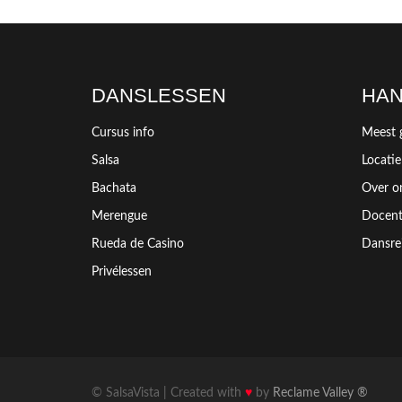
DANSLESSEN
HAN
Cursus info
Meest 
Salsa
Locatie
Bachata
Over o
Merengue
Docen
Rueda de Casino
Dansre
Privélessen
©
SalsaVista | Created with
♥
by
Reclame Valley ®