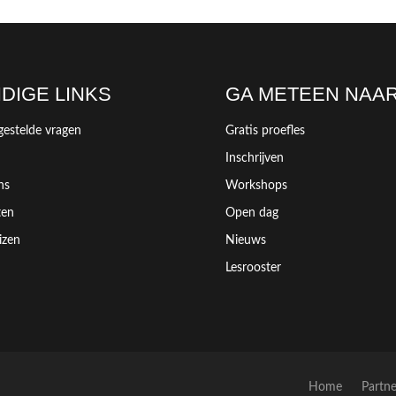
DIGE LINKS
GA METEEN NAA
gestelde vragen
Gratis proefles
Inschrijven
ns
Workshops
ten
Open dag
izen
Nieuws
Lesrooster
Home
Partne